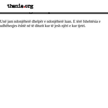
thenie
.
org
Thënie nga Napoleoni
Unë jam ndonjëherë dhelpër e ndonjëherë luan. E tërë fshehtësia e
udhëheqjes është në të diturit kur të jesh njëri e kur tjetri.