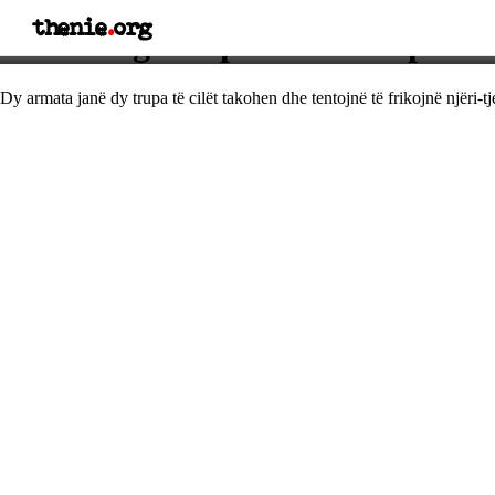
thenie
.
org
Thënie nga Napoleon Bonaparti
Dy armata janë dy trupa të cilët takohen dhe tentojnë të frikojnë njëri-tje