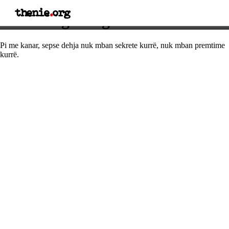
thenie
.
org
Thënie nga Migel De Servantes
Pi me kanar, sepse dehja nuk mban sekrete kurrë, nuk mban premtime
kurrë.