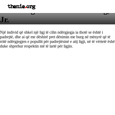
thenie
.
org
Thënie nga Martin Luter King,
Jr.
Një individ që shkel një ligj të cilin ndërgjegja ia thotë se është i
padrejtë, dhe ai që me dëshirë pret dënimin me burg në mënyrë që të
rritë ndërgjegjen e popullit për padrejtësinë e atij ligji, në të vërtetë ëshë
duke shprehur respektin më të lartë për ligjin.