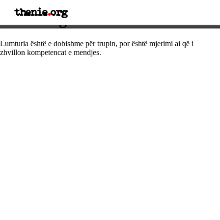
thenie
.
org
Thënie nga Marsel Prust
Lumturia është e dobishme për trupin, por është mjerimi ai që i
zhvillon kompetencat e mendjes.