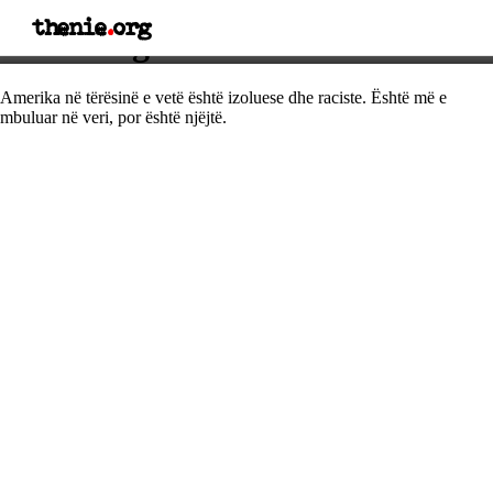
thenie
.
org
Thënie nga Malcolm X
Amerika në tërësinë e vetë është izoluese dhe raciste. Është më e
mbuluar në veri, por është njëjtë.