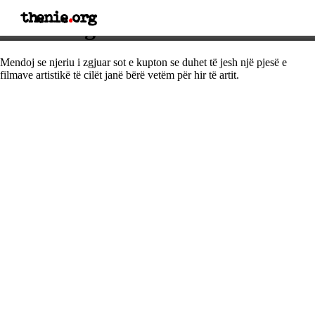
thenie
.
org
Thënie nga Halle Berri
Mendoj se njeriu i zgjuar sot e kupton se duhet të jesh një pjesë e
filmave artistikë të cilët janë bërë vetëm për hir të artit.