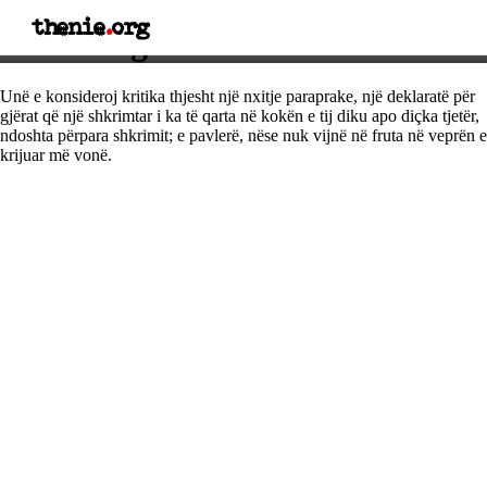
thenie
.
org
Thënie nga Ezra Pound
Unë e konsideroj kritika thjesht një nxitje paraprake, një deklaratë për
gjërat që një shkrimtar i ka të qarta në kokën e tij diku apo diçka tjetër,
ndoshta përpara shkrimit; e pavlerë, nëse nuk vijnë në fruta në veprën e
krijuar më vonë.