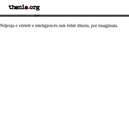
thenie
.
org
Thënie nga Albert Einstein
Ndjenja e vërtetë e inteligjencës nuk është dituria, por imagjinata.