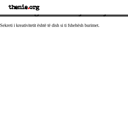
thenie
.
org
Thënie nga Albert Ajnshtajn
Sekreti i kreativitetit është të dish si ti fshehësh burimet.