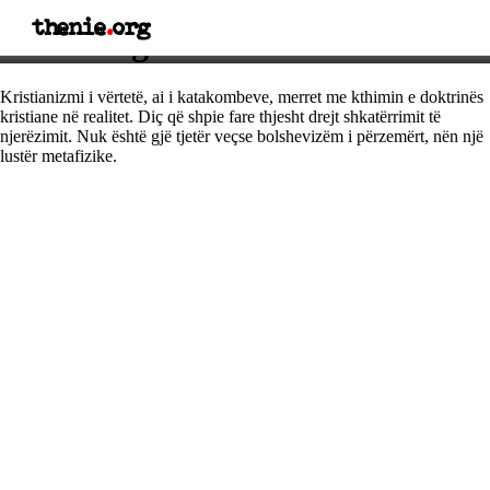
thenie
.
org
Thënie nga Adolf Hitler
Kristianizmi i vërtetë, ai i katakombeve, merret me kthimin e doktrinës
kristiane në realitet. Diç që shpie fare thjesht drejt shkatërrimit të
njerëzimit. Nuk është gjë tjetër veçse bolshevizëm i përzemërt, nën një
lustër metafizike.