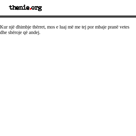
thenie
.
org
Thënie dashurie
Kur një dhimbje thërret, mos e luaj më me tej por mbaje pranë vetes
dhe shëroje që andej.