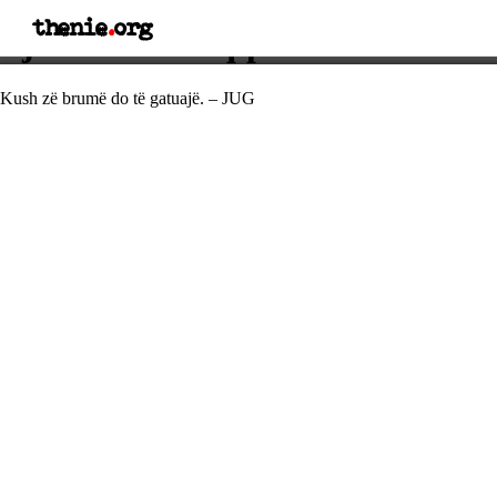
thenie
.
org
Fjalë e urtë shqiptare
Kush zë brumë do të gatuajë. – JUG