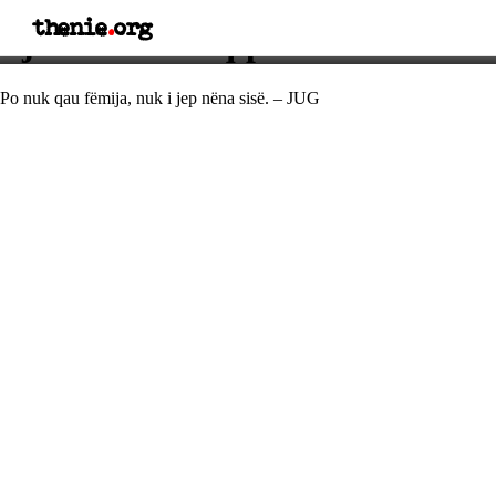
thenie
.
org
Fjalë e urtë shqiptare
Po nuk qau fëmija, nuk i jep nëna sisë. – JUG