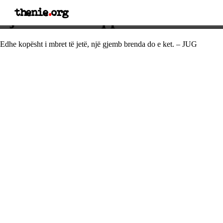
thenie
.
org
Fjalë e urtë shqiptare
Edhe kopësht i mbret të jetë, një gjemb brenda do e ket. – JUG